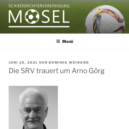
Zum
Inhalt
springen
SCHIEDSRICHTERVEREINIGU
MOSEL
Menü
VERÖFFENTLICHT
JUNI 25, 2021
VON
DOMINIK WEINAND
AM
Die SRV trauert um Arno Görg