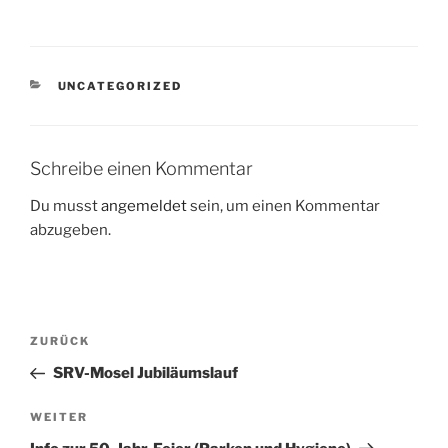
KATEGORIEN
UNCATEGORIZED
Schreibe einen Kommentar
Du musst
angemeldet
sein, um einen Kommentar
abzugeben.
Beitragsnavigation
Vorheriger
ZURÜCK
Beitrag
SRV-Mosel Jubiläumslauf
Nächster
WEITER
Beitrag