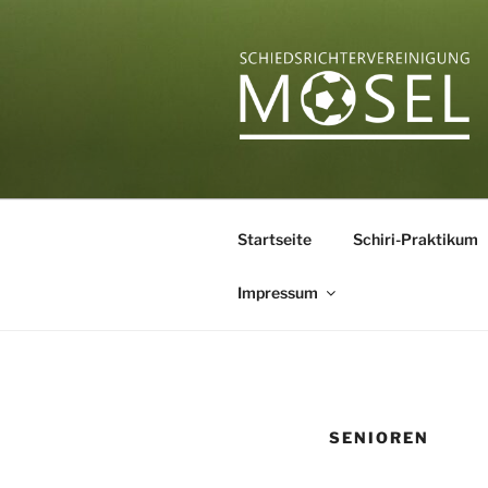
Zum
Inhalt
springen
SCHIEDSR
Startseite
Schiri-Praktikum
Impressum
SENIOREN