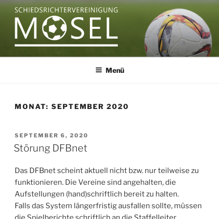
Zum
Inhalt
springen
SCHIEDSRICHTERVEREINIGU
MOSEL
Menü
MONAT:
SEPTEMBER 2020
VERÖFFENTLICHT
SEPTEMBER 6, 2020
AM
Störung DFBnet
Das DFBnet scheint aktuell nicht bzw. nur teilweise zu
funktionieren. Die Vereine sind angehalten, die
Aufstellungen (hand)schriftlich bereit zu halten.
Falls das System längerfristig ausfallen sollte, müssen
die Spielberichte schriftlich an die Staffelleiter