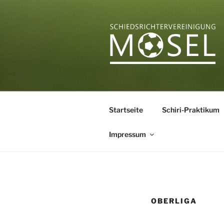
Zum
Inhalt
springen
SCHIEDSR
Startseite
Schiri-Praktikum
Impressum
OBERLIGA