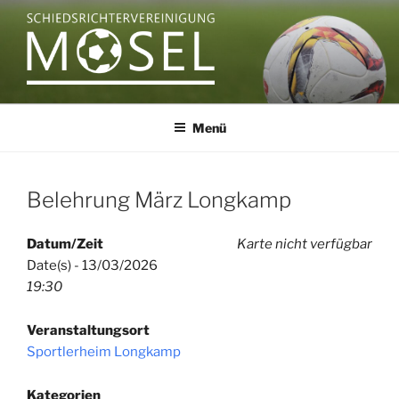
Zum
Inhalt
springen
SCHIEDSRICHTERVEREINIGU
MOSEL
Menü
Belehrung März Longkamp
Datum/Zeit
Karte nicht verfügbar
Date(s) - 13/03/2026
19:30
Veranstaltungsort
Sportlerheim Longkamp
Kategorien