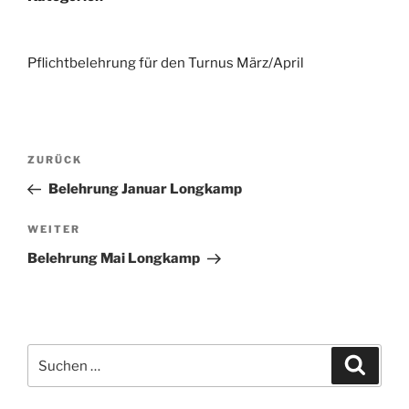
Pflichtbelehrung für den Turnus März/April
Beitragsnavigation
Vorheriger
ZURÜCK
Beitrag
Belehrung Januar Longkamp
Nächster
WEITER
Beitrag
Belehrung Mai Longkamp
Suchen
Suche
nach: