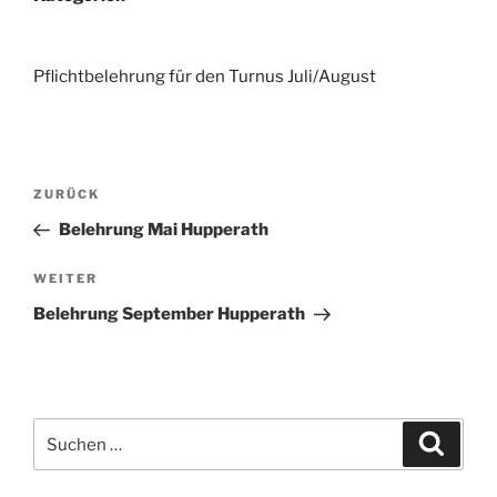
Pflichtbelehrung für den Turnus Juli/August
Beitragsnavigation
Vorheriger
ZURÜCK
Beitrag
Belehrung Mai Hupperath
Nächster
WEITER
Beitrag
Belehrung September Hupperath
Suchen
Suche
nach: