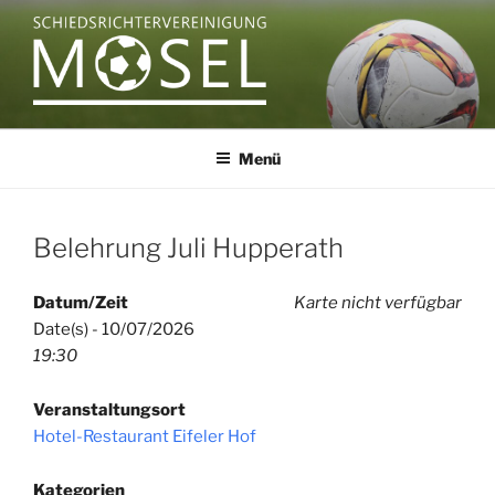
Zum
Inhalt
springen
SCHIEDSRICHTERVEREINIGU
MOSEL
Menü
Belehrung Juli Hupperath
Datum/Zeit
Karte nicht verfügbar
Date(s) - 10/07/2026
19:30
Veranstaltungsort
Hotel-Restaurant Eifeler Hof
Kategorien